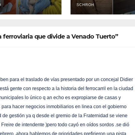
acó el avance
H
problemas edilic
SCHROH
a causa judicial
en barrio de
maltrato animal
Venado Tuerto
a ferroviaria que divide a Venado Tuerto”
uben para el traslado de vías presentado por un concejal Didier
stá gente con respecto a la historia del ferrocarril en la ciudad
municipales lo único q an echo es expropiarse de casas y
ás para hacer negocios inmobiliarios en linea con el gobierno
 de gestión ya q desde el gremio de la Fraternidad se viene
 Freire de intendente )pero todo cayó en oídos sordos .se dió
 febrero .ahora hablemos de prioridades prefirieron una pista