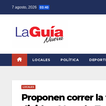
Skip
7 agosto, 2026
03:40
to
content
LOCALES
POLÍTICA
DEPORT
LOCALES
Proponen correr la 