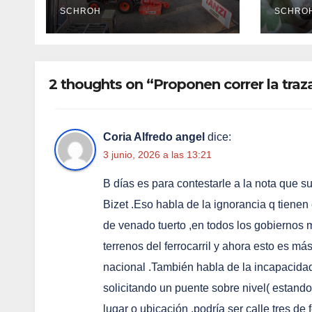
SCHROH
dest
SCHRO
de l
por 
2 thoughts on “Proponen correr la traz
Coria Alfredo angel
dice:
3 junio, 2026 a las 13:21
B días es para contestarle a la nota que s
Bizet .Eso habla de la ignorancia q tienen e
de venado tuerto ,en todos los gobiernos 
terrenos del ferrocarril y ahora esto es m
nacional .También habla de la incapacidad
solicitando un puente sobre nivel( estando
lugar o ubicación ,podría ser calle tres de