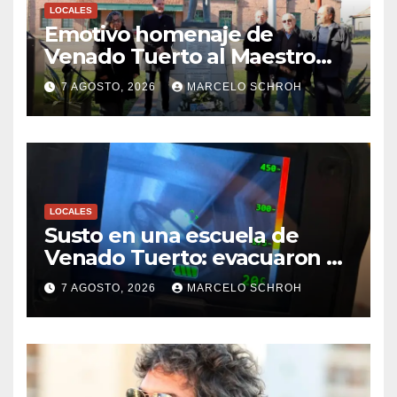
LOCALES
Emotivo homenaje de
Venado Tuerto al Maestro
Cayetano Silva a 158 años de
7 AGOSTO, 2026
MARCELO SCHROH
su nacimiento
LOCALES
Susto en una escuela de
Venado Tuerto: evacuaron a
los alumnos por un
7 AGOSTO, 2026
MARCELO SCHROH
ventilador que comenzó a
recalentarse