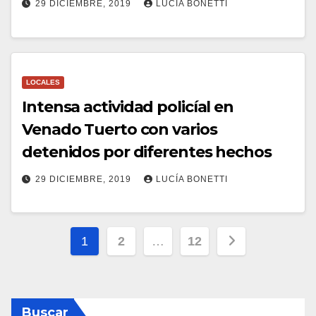
29 DICIEMBRE, 2019
LUCÍA BONETTI
LOCALES
Intensa actividad policíal en
Venado Tuerto con varios
detenidos por diferentes hechos
29 DICIEMBRE, 2019
LUCÍA BONETTI
Paginación
1
2
…
12
de
entradas
Buscar