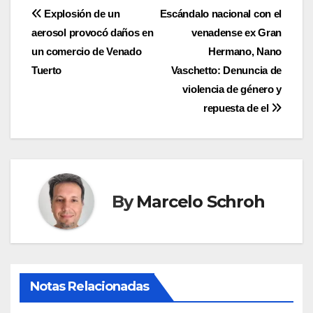
Navegación
Explosión de un
Escándalo nacional con el
aerosol provocó daños en
venadense ex Gran
de
un comercio de Venado
Hermano, Nano
entradas
Tuerto
Vaschetto: Denuncia de
violencia de género y
repuesta de el
By
Marcelo Schroh
Notas Relacionadas