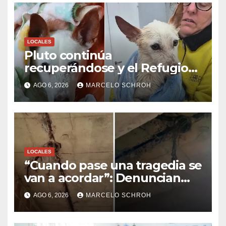
LOCALES
Pluto continúa
recuperándose y el Refugio
Canino de Venado Tuerto
AGO 6, 2026
MARCELO SCHROH
destacó el avance de la causa
judicial por maltrato animal
LOCALES
“Cuando pase una tragedia se
van a acordar”: Denuncian
graves problemas edilicios en
AGO 6, 2026
MARCELO SCHROH
barrio de Venado Tuerto