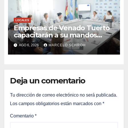
LOCALES
Empresas de Venado Tuerto
capacitarán a su mandos
medios a través de la Mesa de
AGO 6, 2026
MARCELO SCHROH
Capital Humano
Deja un comentario
Tu dirección de correo electrónico no será publicada.
Los campos obligatorios están marcados con
*
Comentario
*