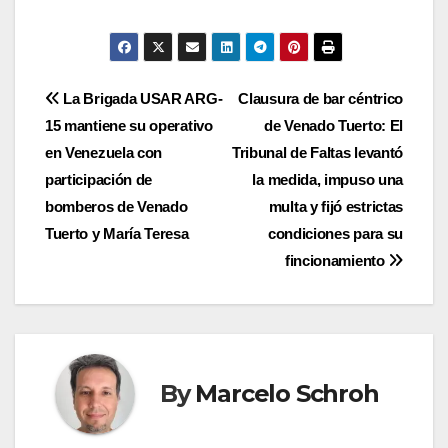
Navegación
La Brigada USAR ARG-
Clausura de bar céntrico
15 mantiene su operativo
de Venado Tuerto: El
de
en Venezuela con
Tribunal de Faltas levantó
entradas
participación de
la medida, impuso una
bomberos de Venado
multa y fijó estrictas
Tuerto y María Teresa
condiciones para su
fincionamiento
By
Marcelo Schroh