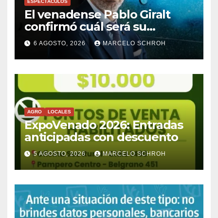
ESPECTÁCULOS
El venadense Pablo Giralt
confirmó cuál será su
próximo desafío tras el
6 AGOSTO, 2026
MARCELO SCHROH
Mundial 2026: “No quiero
hacer papelones”
AGRO
LOCALES
ExpoVenado 2026: Entradas
anticipadas con descuento
5 AGOSTO, 2026
MARCELO SCHROH